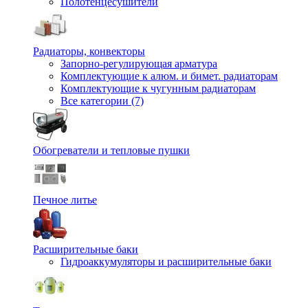
Полотенцесушители
Радиаторы, конвекторы
Запорно-регулирующая арматура
Комплектующие к алюм. и бимет. радиаторам
Комплектующие к чугунным радиаторам
Все категории (7)
Обогреватели и тепловые пушки
Печное литье
Расширительные баки
Гидроаккумуляторы и расширительные баки