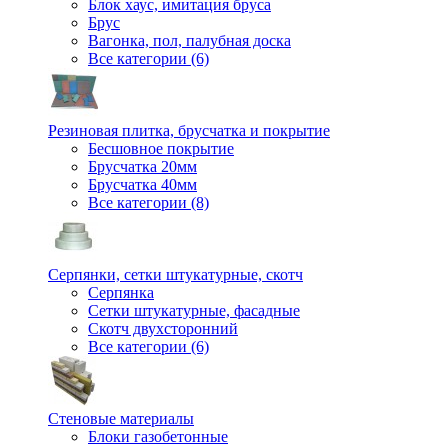
Блок хаус, имитация бруса
Брус
Вагонка, пол, палубная доска
Все категории (6)
Резиновая плитка, брусчатка и покрытие
Бесшовное покрытие
Брусчатка 20мм
Брусчатка 40мм
Все категории (8)
Серпянки, сетки штукатурные, скотч
Серпянка
Сетки штукатурные, фасадные
Скотч двухсторонний
Все категории (6)
Стеновые материалы
Блоки газобетонные