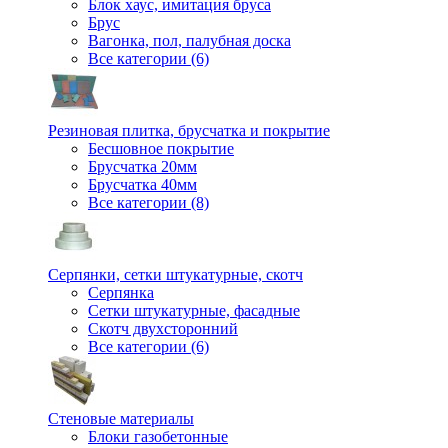
Блок хаус, имитация бруса
Брус
Вагонка, пол, палубная доска
Все категории (6)
Резиновая плитка, брусчатка и покрытие
Бесшовное покрытие
Брусчатка 20мм
Брусчатка 40мм
Все категории (8)
Серпянки, сетки штукатурные, скотч
Серпянка
Сетки штукатурные, фасадные
Скотч двухсторонний
Все категории (6)
Стеновые материалы
Блоки газобетонные