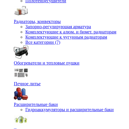
Полотенцесушители
Радиаторы, конвекторы
Запорно-регулирующая арматура
Комплектующие к алюм. и бимет. радиаторам
Комплектующие к чугунным радиаторам
Все категории (7)
Обогреватели и тепловые пушки
Печное литье
Расширительные баки
Гидроаккумуляторы и расширительные баки