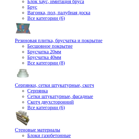
Блок хаус, имитация бруса
Брус
Вагонка, пол, палубная доска
Все категории (6)
Резиновая плитка, брусчатка и покрытие
Бесшовное покрытие
Брусчатка 20мм
Брусчатка 40мм
Все категории (8)
Серпянки, сетки штукатурные, скотч
Серпянка
Сетки штукатурные, фасадные
Скотч двухсторонний
Все категории (6)
Стеновые материалы
Блоки газобетонные