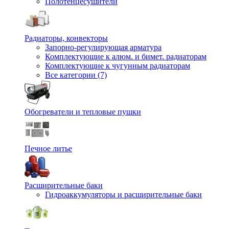
Полотенцесушители
Радиаторы, конвекторы
Запорно-регулирующая арматура
Комплектующие к алюм. и бимет. радиаторам
Комплектующие к чугунным радиаторам
Все категории (7)
Обогреватели и тепловые пушки
Печное литье
Расширительные баки
Гидроаккумуляторы и расширительные баки