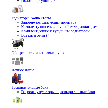
Полотенцесушители
Радиаторы, конвекторы
Запорно-регулирующая арматура
Комплектующие к алюм. и бимет. радиаторам
Комплектующие к чугунным радиаторам
Все категории (7)
Обогреватели и тепловые пушки
Печное литье
Расширительные баки
Гидроаккумуляторы и расширительные баки