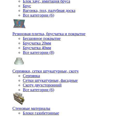
Блок хаус, имитация бруса
Брус
Вагонка, пол, палубная доска
Все категории (6)
Резиновая плитка, брусчатка и покрытие
Бесшовное покрытие
Брусчатка 20мм
Брусчатка 40мм
Все категории (8)
Серпянки, сетки штукатурные, скотч
Серпянка
Сетки штукатурные, фасадные
Скотч двухсторонний
Все категории (6)
Стеновые материалы
Блоки газобетонные