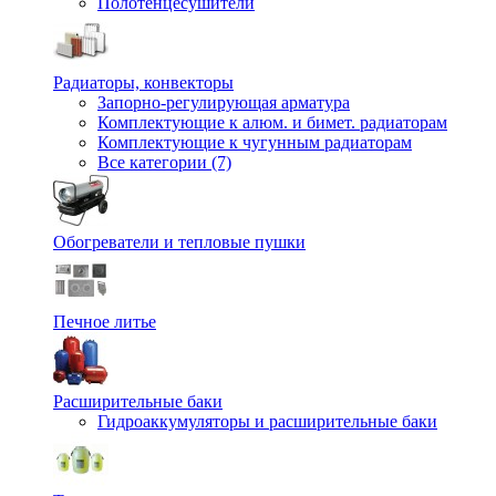
Полотенцесушители
Радиаторы, конвекторы
Запорно-регулирующая арматура
Комплектующие к алюм. и бимет. радиаторам
Комплектующие к чугунным радиаторам
Все категории (7)
Обогреватели и тепловые пушки
Печное литье
Расширительные баки
Гидроаккумуляторы и расширительные баки