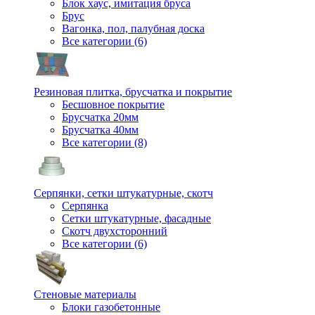
Блок хаус, имитация бруса
Брус
Вагонка, пол, палубная доска
Все категории (6)
Резиновая плитка, брусчатка и покрытие
Бесшовное покрытие
Брусчатка 20мм
Брусчатка 40мм
Все категории (8)
Серпянки, сетки штукатурные, скотч
Серпянка
Сетки штукатурные, фасадные
Скотч двухсторонний
Все категории (6)
Стеновые материалы
Блоки газобетонные