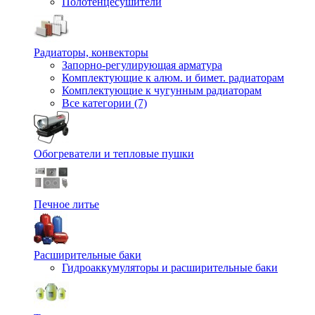
Полотенцесушители
Радиаторы, конвекторы
Запорно-регулирующая арматура
Комплектующие к алюм. и бимет. радиаторам
Комплектующие к чугунным радиаторам
Все категории (7)
Обогреватели и тепловые пушки
Печное литье
Расширительные баки
Гидроаккумуляторы и расширительные баки