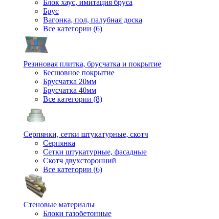
Блок хаус, имитация бруса
Брус
Вагонка, пол, палубная доска
Все категории (6)
Резиновая плитка, брусчатка и покрытие
Бесшовное покрытие
Брусчатка 20мм
Брусчатка 40мм
Все категории (8)
Серпянки, сетки штукатурные, скотч
Серпянка
Сетки штукатурные, фасадные
Скотч двухсторонний
Все категории (6)
Стеновые материалы
Блоки газобетонные