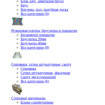
Блок хаус, имитация бруса
Брус
Вагонка, пол, палубная доска
Все категории (6)
Резиновая плитка, брусчатка и покрытие
Бесшовное покрытие
Брусчатка 20мм
Брусчатка 40мм
Все категории (8)
Серпянки, сетки штукатурные, скотч
Серпянка
Сетки штукатурные, фасадные
Скотч двухсторонний
Все категории (6)
Стеновые материалы
Блоки газобетонные