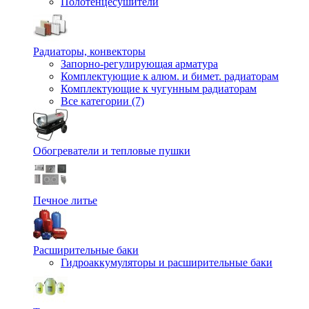
Полотенцесушители
Радиаторы, конвекторы
Запорно-регулирующая арматура
Комплектующие к алюм. и бимет. радиаторам
Комплектующие к чугунным радиаторам
Все категории (7)
Обогреватели и тепловые пушки
Печное литье
Расширительные баки
Гидроаккумуляторы и расширительные баки