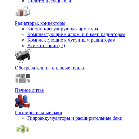
Полотенцесушители
Радиаторы, конвекторы
Запорно-регулирующая арматура
Комплектующие к алюм. и бимет. радиаторам
Комплектующие к чугунным радиаторам
Все категории (7)
Обогреватели и тепловые пушки
Печное литье
Расширительные баки
Гидроаккумуляторы и расширительные баки