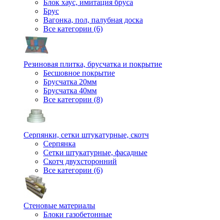
Блок хаус, имитация бруса
Брус
Вагонка, пол, палубная доска
Все категории (6)
Резиновая плитка, брусчатка и покрытие
Бесшовное покрытие
Брусчатка 20мм
Брусчатка 40мм
Все категории (8)
Серпянки, сетки штукатурные, скотч
Серпянка
Сетки штукатурные, фасадные
Скотч двухсторонний
Все категории (6)
Стеновые материалы
Блоки газобетонные